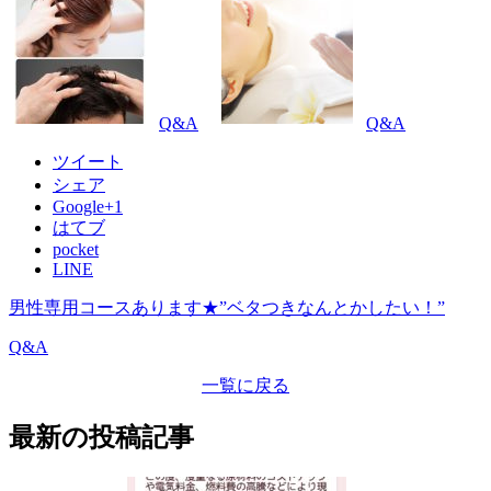
Q&A
Q&A
ツイート
シェア
Google+1
はてブ
pocket
LINE
男性専用コースあります★”ベタつきなんとかしたい！”
Q&A
一覧に戻る
最新の投稿記事