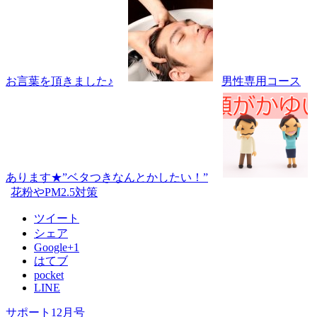
お言葉を頂きました♪
男性専用コース
あります★”ベタつきなんとかしたい！”
花粉やPM2.5対策
ツイート
シェア
Google+1
はてブ
pocket
LINE
サポート12月号