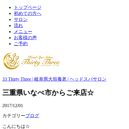
トップページ
初めての方へ
サロン
流れ
メニュー
お客様の声
ご予約
33 Thirty Three | 岐阜県大垣養老 | ヘッドスパサロン
三重県いなべ市からご来店☆
2017/12/01
カテゴリー
ブログ
こんにちは☆